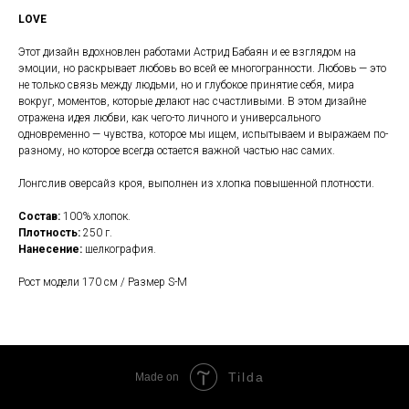
LOVE
Этот дизайн вдохновлен работами Астрид Бабаян и ее взглядом на
эмоции, но раскрывает любовь во всей ее многогранности. Любовь — это
не только связь между людьми, но и глубокое принятие себя, мира
вокруг, моментов, которые делают нас счастливыми. В этом дизайне
отражена идея любви, как чего-то личного и универсального
одновременно — чувства, которое мы ищем, испытываем и выражаем по-
разному, но которое всегда остается важной частью нас самих.
Лонгслив оверсайз кроя, выполнен из хлопка повышенной плотности.
Состав:
100% хлопок.
Плотность:
250 г.
Нанесение:
шелкография.
Рост модели 170 см / Размер S-M
Tilda
Made on