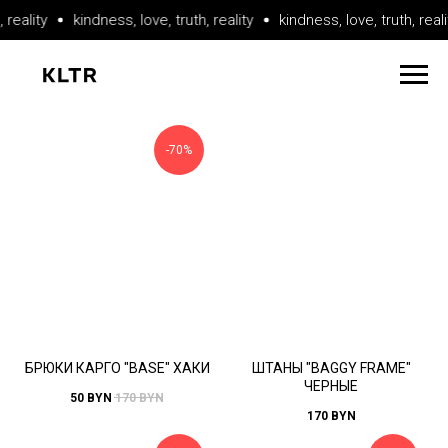
 reality
kindness, love, truth, reality
kindness, love, truth, reali
-70%
БРЮКИ КАРГО "BASE" ХАКИ
ШТАНЫ "BAGGY FRAME"
ЧЕРНЫЕ
50
BYN
170
BYN
170
BYN