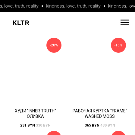
love, truth, reality
kindness, love, truth, reality
kindness, love, 
-20%
-15%
ХУДИ "INNER TRUTH"
РАБОЧАЯ КУРТКА "FRAME"
ОЛИВКА
WASHED MOSS
231
BYN
330
BYN
365
BYN
430
BYN